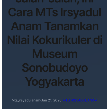
Cara MTs Irsyadul
Anam Tanamkan
Nilai Kokurikuler di
Museum
Sonobudoyo
Yogyakarta
Mts_irsyadulanam
·
Jan 21, 2026
·
MTS IRSYADULANAM