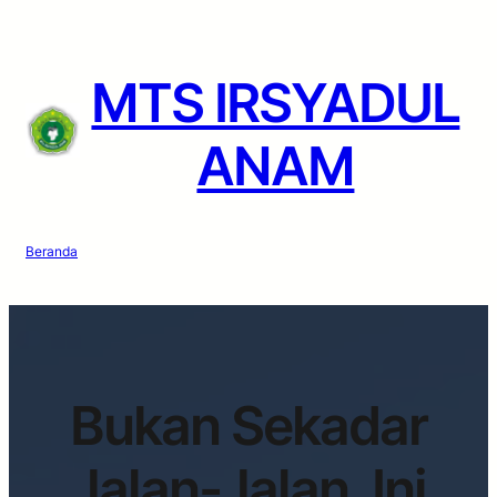
MTS IRSYADUL
ANAM
Beranda
Bukan Sekadar
Jalan-Jalan, Ini