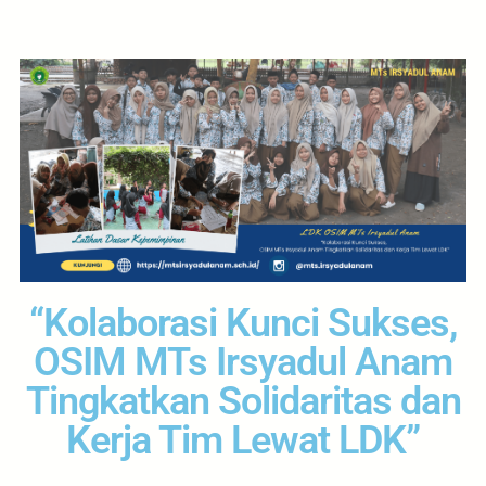
“Kolaborasi Kunci Sukses,
OSIM MTs Irsyadul Anam
Tingkatkan Solidaritas dan
Kerja Tim Lewat LDK”