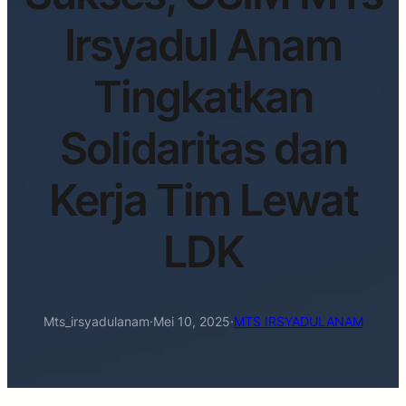
Irsyadul Anam
Tingkatkan
Solidaritas dan
Kerja Tim Lewat
LDK
Mts_irsyadulanam
·
Mei 10, 2025
·
MTS IRSYADULANAM