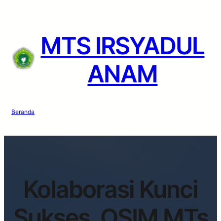
MTS IRSYADUL
ANAM
Beranda
Kolaborasi Kunci
Sukses, OSIM MTs