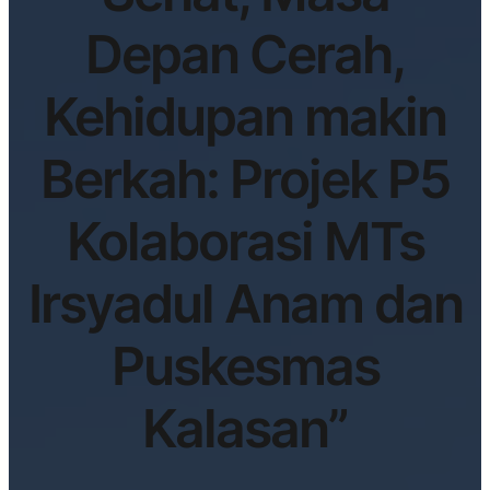
Depan Cerah,
Kehidupan makin
Berkah: Projek P5
Kolaborasi MTs
Irsyadul Anam dan
Puskesmas
Kalasan”