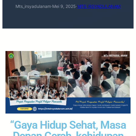
Mts_irsyadulanam
·
Mei 9, 2025
·
MTS IRSYADULANAM
“Gaya Hidup Sehat, Masa