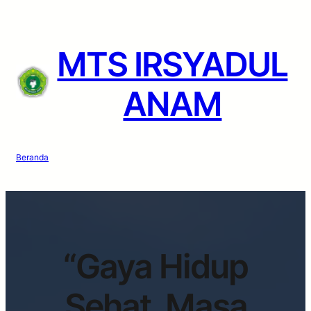
MTS IRSYADUL
ANAM
Beranda
“Gaya Hidup
Sehat, Masa