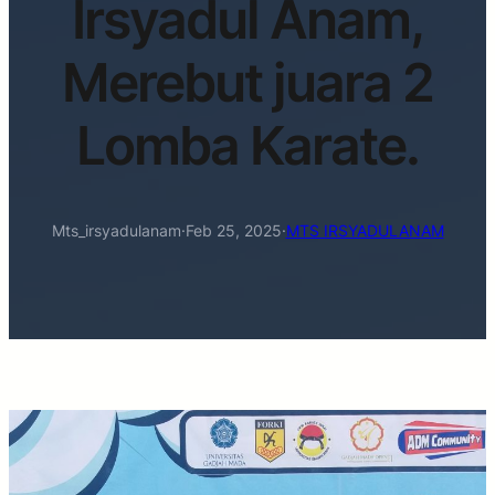
Irsyadul Anam,
Merebut juara 2
Lomba Karate.
Mts_irsyadulanam
·
Feb 25, 2025
·
MTS IRSYADULANAM