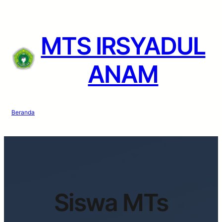
Lewati
ke
konten
MTS IRSYADUL
ANAM
Beranda
Siswa MTs