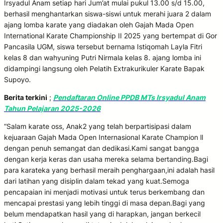
Irsyadul Anam setiap hari Jum’at mulai pukul 13.00 s/d 15.00,
berhasil menghantarkan siswa-siswi untuk merahi juara 2 dalam
ajang lomba karate yang diadakan oleh Gajah Mada Open
International Karate Championship II 2025 yang bertempat di Gor
Pancasila UGM, siswa tersebut bernama Istiqomah Layla Fitri
kelas 8 dan wahyuning Putri Nirmala kelas 8. ajang lomba ini
didampingi langsung oleh Pelatih Extrakurikuler Karate Bapak
Supoyo.
Berita terkini
;
Pendaftaran Online PPDB MTs Irsyadul Anam
Tahun Pelajaran 2025-2026
“Salam karate oss, Anak2 yang telah berpartisipasi dalam
kejuaraan Gajah Mada Open Internasional Karate Champion ll
dengan penuh semangat dan dedikasi.Kami sangat bangga
dengan kerja keras dan usaha mereka selama bertanding.Bagi
para karateka yang berhasil meraih penghargaan,ini adalah hasil
dari latihan yang disiplin dalam tekad yang kuat.Semoga
pencapaian ini menjadi motivasi untuk terus berkembang dan
mencapai prestasi yang lebih tinggi di masa depan.Bagi yang
belum mendapatkan hasil yang di harapkan, jangan berkecil