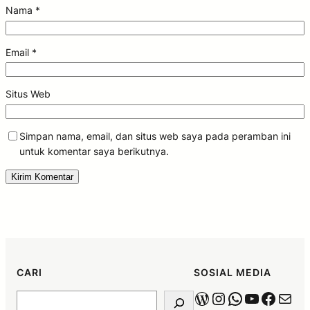
Nama
*
Email
*
Situs Web
Simpan nama, email, dan situs web saya pada peramban ini
untuk komentar saya berikutnya.
CARI
SOSIAL MEDIA
WordPress
Instagram
WhatsApp
YouTube
Faceb
Mail
Search