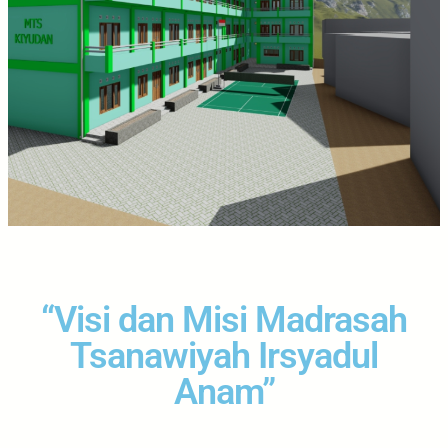
“Visi dan Misi Madrasah
Tsanawiyah Irsyadul
Anam”