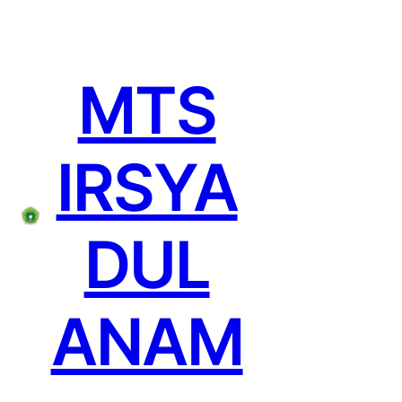
Lewati
ke
konten
MTS
IRSYA
DUL
ANAM