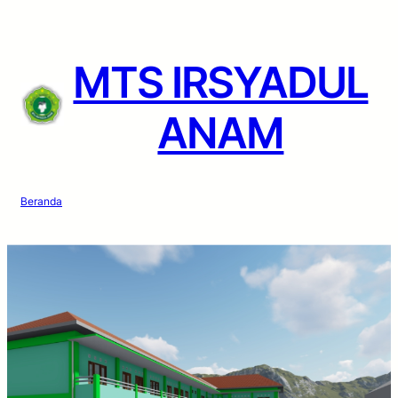
Lewati
ke
konten
MTS IRSYADUL
ANAM
Beranda