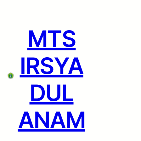
Lewati
ke
konten
MTS
IRSYA
DUL
ANAM