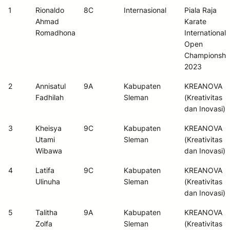
NO
NAMA
KELAS
TINGKAT
NAMA
1
Rionaldo
8C
Internasional
Piala Raja
SISWA
KEJUARAAN
KEJUARAAN
Ahmad
Karate
Romadhona
International
Open
Championshi
2023
2
Annisatul
9A
Kabupaten
KREANOVA
Fadhilah
Sleman
(Kreativitas
dan Inovasi)
3
Kheisya
9C
Kabupaten
KREANOVA
Utami
Sleman
(Kreativitas
Wibawa
dan Inovasi)
4
Latifa
9C
Kabupaten
KREANOVA
Ulinuha
Sleman
(Kreativitas
dan Inovasi)
5
Talitha
9A
Kabupaten
KREANOVA
Zolfa
Sleman
(Kreativitas