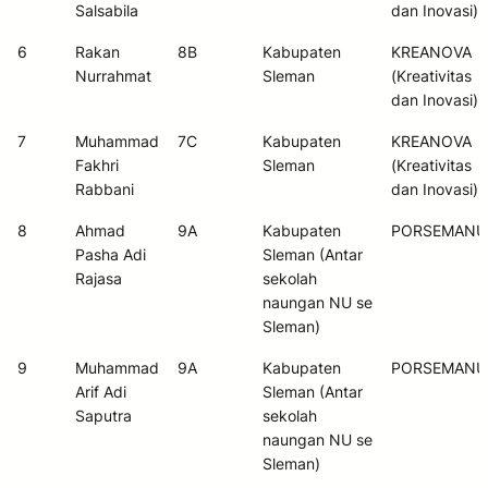
Salsabila
dan Inovasi)
6
Rakan
8B
Kabupaten
KREANOVA
Nurrahmat
Sleman
(Kreativitas
dan Inovasi)
7
Muhammad
7C
Kabupaten
KREANOVA
Fakhri
Sleman
(Kreativitas
Rabbani
dan Inovasi)
8
Ahmad
9A
Kabupaten
PORSEMANU
Pasha Adi
Sleman (Antar
Rajasa
sekolah
naungan NU se
Sleman)
9
Muhammad
9A
Kabupaten
PORSEMANU
Arif Adi
Sleman (Antar
Saputra
sekolah
naungan NU se
Sleman)