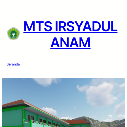
Lewati
ke
konten
MTS IRSYADUL
ANAM
Beranda