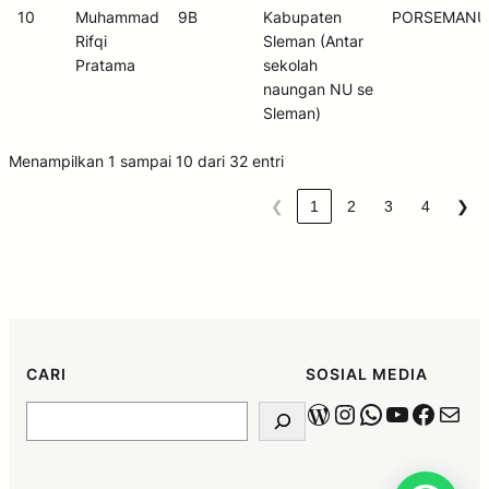
10
Muhammad
9B
Kabupaten
PORSEMANU
Rifqi
Sleman (Antar
Pratama
sekolah
naungan NU se
Sleman)
Menampilkan 1 sampai 10 dari 32 entri
❮
1
2
3
4
❯
CARI
SOSIAL MEDIA
WordPress
Instagram
WhatsApp
YouTube
Faceb
Mail
Search