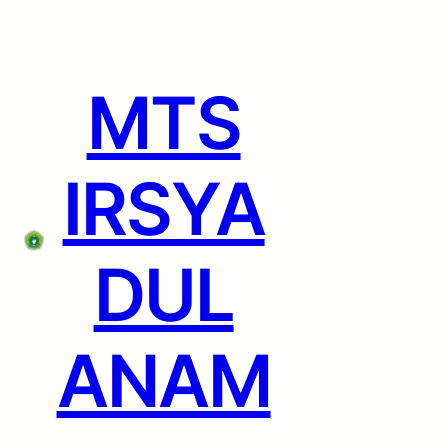
Lewati
ke
konten
MTS
IRSYA
DUL
ANAM